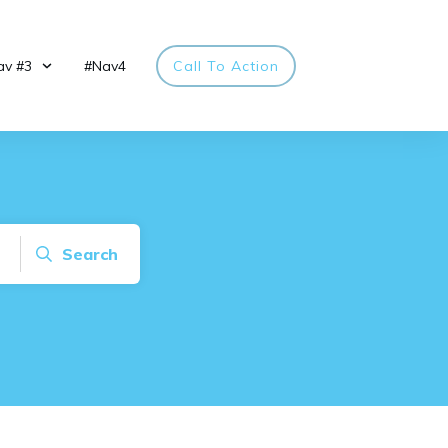
av #3
#Nav4
Call To Action
Search