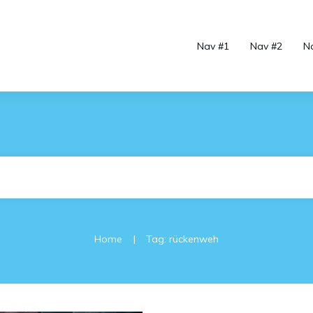
Nav #1
Nav #2
N
|
Home
Tag: rückenweh